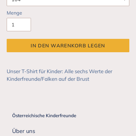
Menge
IN DEN WARENKORB LEGEN
Produkt
wird
Unser T-Shirt für Kinder: Alle sechs Werte der
zum
Kinderfreunde/Falken auf der Brust
Warenkorb
hinzugefügt
Österreichische Kinderfreunde
Über uns