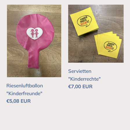
Riesenluftballon
Servietten
"Kinderfreunde"
"Kinderrechte"
Servietten
"Kinderrechte"
Riesenluftballon
Normaler
€7,00 EUR
"Kinderfreunde"
Preis
Normaler
€5,08 EUR
Preis