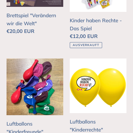
Welt"
Das
:
Spiel
Brettspiel "Verändern
Kinder haben Rechte -
wir die Welt"
Das Spiel
Normaler
€20,00 EUR
Normaler
€12,00 EUR
Preis
Preis
AUSVERKAUFT
Luftballons
Luftballons
"Kinderfreunde"
"Kinderrechte"
Luftballons
Luftballons
"Kinderrechte"
"Kinderfreunde"