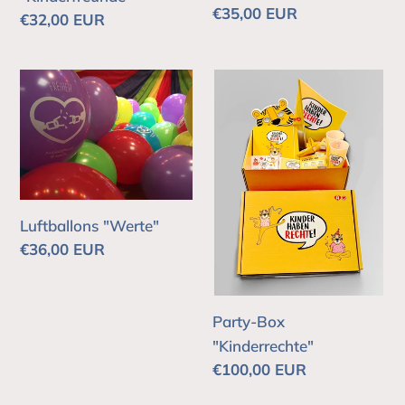
Normaler
€35,00 EUR
Normaler
€32,00 EUR
Preis
Preis
Luftballons
Party-
"Werte"
Box
"Kinderrechte"
Luftballons "Werte"
Normaler
€36,00 EUR
Preis
Party-Box
"Kinderrechte"
Normaler
€100,00 EUR
Preis