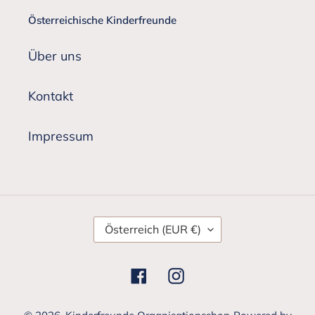
Österreichische Kinderfreunde
Über uns
Kontakt
Impressum
L
Österreich (EUR €)
A
N
D
Facebook
Instagram
/
R
E