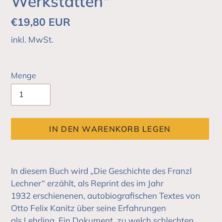
Werkstätten"
Normaler
€19,80 EUR
Preis
inkl. MwSt.
Menge
IN DEN WARENKORB LEGEN
Produkt
wird
In diesem Buch wird „Die Geschichte des Franzl
zum
Lechner“ erzählt, als Reprint des im Jahr
Warenkorb
1932 erschienenen, autobiografischen Textes von
hinzugefügt
Otto Felix Kanitz über seine Erfahrungen
als Lehrling. Ein Dokument, zu welch schlechten